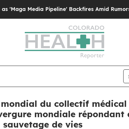
a Media Pipeline' Backfires Amid Rumors Trump W
 mondial du collectif médical
nvergure mondiale répondant à 
n sauvetage de vies