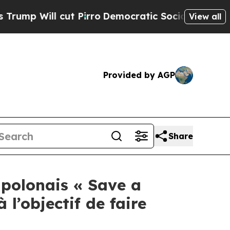
ill cut Pirro
Democratic Socialists of America 
View all
Provided by AGP
Share
 polonais « Save a
l’objectif de faire