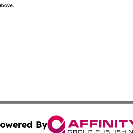
 above.
owered By