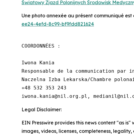
Światowy Zjazd Polonijnych Środowisk Medyczny
Une photo annexée au présent communiqué est di
ee24-4efd-8c99-bf9fdd821624
COORDONNÉES :

Iwona Kania

Responsable de la communication par in
Naczelna Izba Lekarska/Chambre polonai
+48 532 353 243

iwona.kania@nil.org.pl, medianil@nil.
Legal Disclaimer:
EIN Presswire provides this news content "as is" 
images, videos, licenses, completeness, legality, o