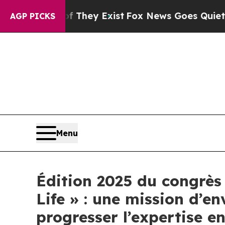
no Proof They Exist
Fox News Goes Quiet as 'Mag
AGP PICKS
Menu
Édition 2025 du congrès
Life » : une mission d’e
progresser l’expertise e