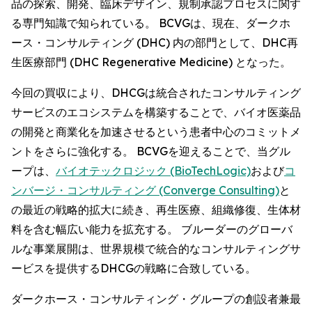
品の探索、開発、臨床デザイン、規制承認プロセスに関す
る専門知識で知られている。 BCVGは、現在、ダークホ
ース・コンサルティング (DHC) 内の部門として、DHC再
生医療部門 (DHC Regenerative Medicine) となった。
今回の買収により、DHCGは統合されたコンサルティング
サービスのエコシステムを構築することで、バイオ医薬品
の開発と商業化を加速させるという患者中心のコミットメ
ントをさらに強化する。 BCVGを迎えることで、当グル
ープは、
バイオテックロジック (BioTechLogic)
および
コ
ンバージ・コンサルティング (Converge Consulting)
と
の最近の戦略的拡大に続き、再生医療、組織修復、生体材
料を含む幅広い能力を拡充する。 ブルーダーのグローバ
ルな事業展開は、世界規模で統合的なコンサルティングサ
ービスを提供するDHCGの戦略に合致している。
ダークホース・コンサルティング・グループの創設者兼最