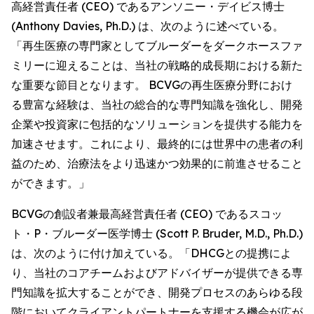
高経営責任者 (CEO) であるアンソニー・デイビス博士
(Anthony Davies, Ph.D.) は、次のように述べている。
「再生医療の専門家としてブルーダーをダークホースファ
ミリーに迎えることは、当社の戦略的成長期における新た
な重要な節目となります。 BCVGの再生医療分野におけ
る豊富な経験は、当社の総合的な専門知識を強化し、開発
企業や投資家に包括的なソリューションを提供する能力を
加速させます。これにより、最終的には世界中の患者の利
益のため、治療法をより迅速かつ効果的に前進させること
ができます。」
BCVGの創設者兼最高経営責任者 (CEO) であるスコッ
ト・P・ブルーダー医学博士 (Scott P. Bruder, M.D., Ph.D.)
は、次のように付け加えている。「DHCGとの提携によ
り、当社のコアチームおよびアドバイザーが提供できる専
門知識を拡大することができ、開発プロセスのあらゆる段
階においてクライアントパートナーを支援する機会が広が