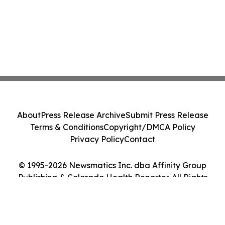
About
Press Release Archive
Submit Press Release
Terms & Conditions
Copyright/DMCA Policy
Privacy Policy
Contact
© 1995-2026 Newsmatics Inc. dba Affinity Group
Publishing & Colorado Health Reporter. All Rights
Reserved.
Cookie Settings / Your Privacy Choices